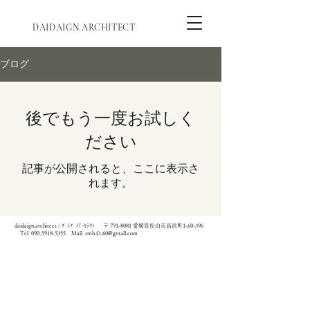
DAIDAIGN.ARCHITECT
ブログ
後でもう一度お試しく
ださい
記事が公開されると、ここに表示さ
れます。
​daidaign.architect / ﾀﾞｲﾀﾞｲｱｰｷﾃｸﾄ
〒
791-8081
愛媛県松山市高浜町1-60-396
Tel
090-5918-5355
​ Mail
tmb.f.r.60@gmail.com