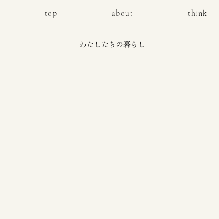
top
about
think
​わたしたちの暮らし